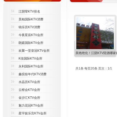
江阴荤KTV排名
昊柏国际KTV消费
锦乐宫KTV消费
今夜星辰KTV会所
朗庭国际KTV会所
欢聚一堂皇冠KTV会所
美艳绝伦！江阴KTV陪酒哪家
K佳国际KTV会所
永利国际KTV会所
共1条 每页20条 页次：1/1
鑫缤纷年代KTV消费
水晶宫KTV会所
云樘会KTV会所
金沙汇KTV会所
魅力花冠KTV会所
星宇娱乐宫KTV会所