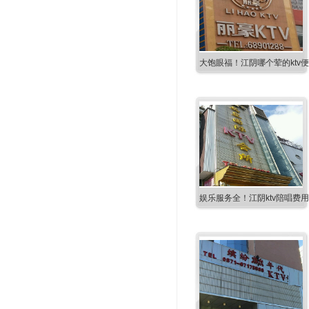
大饱眼福！江阴哪个荤的ktv
娱乐服务全！江阴ktv陪唱费