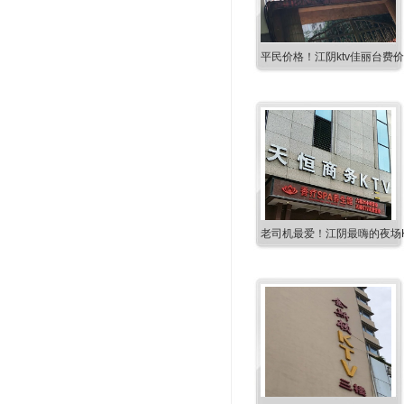
平民价格！江阴ktv佳丽台费
老司机最爱！江阴最嗨的夜场K