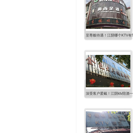
至尊般待遇！江阴哪个KTV有
深受客户爱戴！江阴ktv陪酒