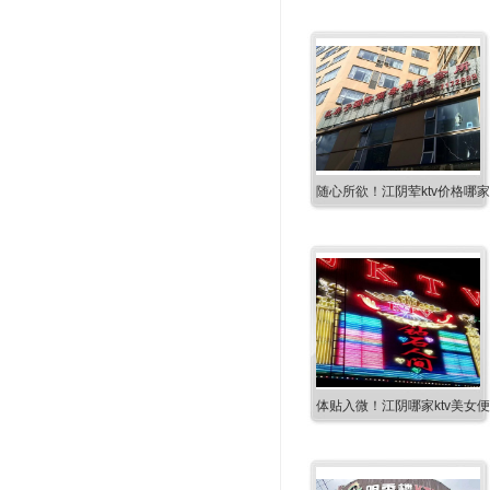
随心所欲！江阴荤ktv价格哪家
体贴入微！江阴哪家ktv美女