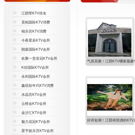
江阴荤KTV排名
昊柏国际KTV消费
锦乐宫KTV消费
今夜星辰KTV会所
朗庭国际KTV会所
欢聚一堂皇冠KTV会所
气质高雅！江阴KTV哪家最豪
K佳国际KTV会所
永利国际KTV会所
鑫缤纷年代KTV消费
水晶宫KTV会所
云樘会KTV会所
金沙汇KTV会所
好评如潮！江阴有陪酒的KTV
魅力花冠KTV会所
星宇娱乐宫KTV会所