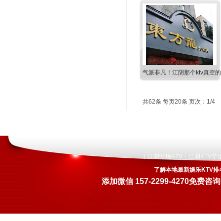
气派非凡！江阴那个ktv真空
共62条 每页20条 页次：1/4
江阴荤场KTV
江阴KTV荤
|
|
了解本地最新娱乐KTV排
添加微信
157-2299-4270
免费咨询